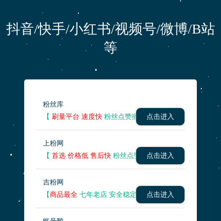
抖音/快手/小红书/视频号/微博/B站
等
粉丝库
【
刷量平台 速度快
粉丝点赞播放量 】
点击进入
上粉网
【
首选 价格低 售后快
粉丝点赞播放量 】
点击进入
吉粉网
【
商品最全
七年老店 安全稳定】
点击进入